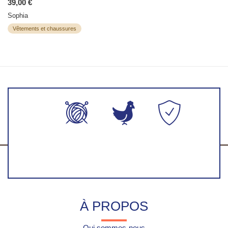
39,00 €
Sophia
Vêtements et chaussures
Production
Fabriqué en
Paiement
artisanales
France
100%
faite-main
sécurisés
À PROPOS
Qui sommes-nous