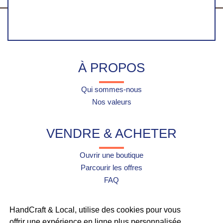
artisanales
France
100%
faite-main
sécurisés
À PROPOS
Qui sommes-nous
Nos valeurs
VENDRE & ACHETER
Ouvrir une boutique
Parcourir les offres
FAQ
UTILE
HandCraft & Local, utilise des cookies pour vous
offrir une expérience en ligne plus personnalisée