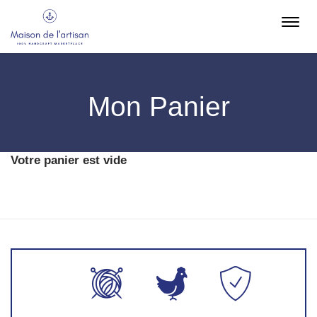
Toggl
navig
Mon Panier
Votre panier est vide
Production
Fabriqué en
Paiement