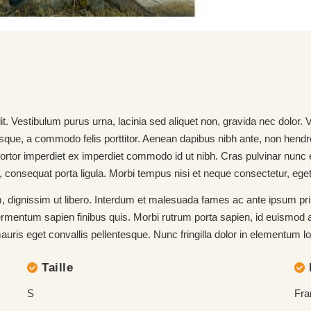
it. Vestibulum purus urna, lacinia sed aliquet non, gravida nec dolor.
ue, a commodo felis porttitor. Aenean dapibus nibh ante, non hendrerit 
ortor imperdiet ex imperdiet commodo id ut nibh. Cras pulvinar nunc et
amet, consequat porta ligula. Morbi tempus nisi et neque consectetur, 
, dignissim ut libero. Interdum et malesuada fames ac ante ipsum prim
 fermentum sapien finibus quis. Morbi rutrum porta sapien, id euismo
uris eget convallis pellentesque. Nunc fringilla dolor in elementum lob
Taille
S
Fra