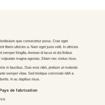
 Vestibulum quis consectetur purus. Cras eget
libero ultricies a. Nam eget justo velit. In ultricies
 semper fringilla. Aenean id lacus et dui finibus
eget vulputate magna egestas. Etiam nec metus risus.
is in faucibus. Duis eros nibh, pretium ut molestie
d ante semper vitae. Sed tristique commodo nibh a
ortis. In ac dapibus risus.
Pays de fabrication
nce