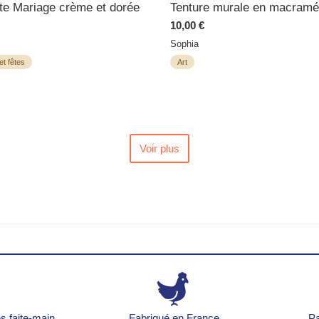
te Mariage crème et dorée
Tenture murale en macramé
10,00 €
Sophia
et fêtes
Art
Voir plus
s faite-main
Fabriqué en France
Pa