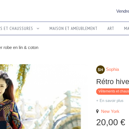
Vendre
TS ET CHAUSSURES
MAISON ET AMEUBLEMENT
ART
MA
er robe en lin & coton
Sophia
Rétro hiv
Vêtements et chau
+ En savoir plus
New York
20,00 €