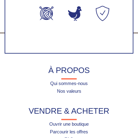
Production
Fabriqué en
Paiement
artisanales
France
100%
faite-main
sécurisés
À PROPOS
Qui sommes-nous
Nos valeurs
VENDRE & ACHETER
Ouvrir une boutique
Parcourir les offres