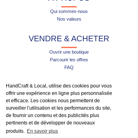
Qui sommes-nous
Nos valeurs
VENDRE & ACHETER
Ouvrir une boutique
Parcourir les offres
FAQ
UTILE
HandCraft & Local, utilise des cookies pour vous
offrir une expérience en ligne plus personnalisée
Contact
et efficace. Les cookies nous permettent de
À propos de Mangopay
surveiller l'utilisation et les performances du site,
de fournir un contenu et des publicités plus
pertinents et de développer de nouveaux
Tous droits réservés © Maison de l'artisan 2026
produits.
En savoir plus