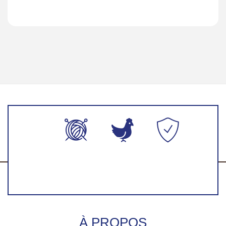
Production
Fabriqué en
Paiement
artisanales
France
100%
faite-main
sécurisés
À PROPOS