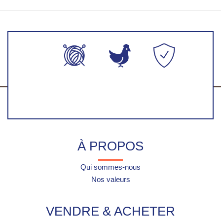
Production
Fabriqué en
Paiement
artisanales
France
100%
faite-main
sécurisés
À PROPOS
Qui sommes-nous
Nos valeurs
VENDRE & ACHETER