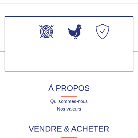
Production
Fabriqué en
Paiement
artisanales
France
100%
faite-main
sécurisés
À PROPOS
Qui sommes-nous
Nos valeurs
VENDRE & ACHETER