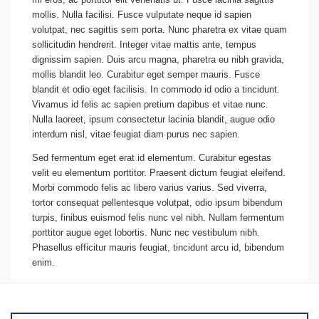
mollis. Nulla facilisi. Fusce vulputate neque id sapien
volutpat, nec sagittis sem porta. Nunc pharetra ex vitae quam
sollicitudin hendrerit. Integer vitae mattis ante, tempus
dignissim sapien. Duis arcu magna, pharetra eu nibh gravida,
mollis blandit leo. Curabitur eget semper mauris. Fusce
blandit et odio eget facilisis. In commodo id odio a tincidunt.
Vivamus id felis ac sapien pretium dapibus et vitae nunc.
Nulla laoreet, ipsum consectetur lacinia blandit, augue odio
interdum nisl, vitae feugiat diam purus nec sapien.
Sed fermentum eget erat id elementum. Curabitur egestas
velit eu elementum porttitor. Praesent dictum feugiat eleifend.
Morbi commodo felis ac libero varius varius. Sed viverra,
tortor consequat pellentesque volutpat, odio ipsum bibendum
turpis, finibus euismod felis nunc vel nibh. Nullam fermentum
porttitor augue eget lobortis. Nunc nec vestibulum nibh.
Phasellus efficitur mauris feugiat, tincidunt arcu id, bibendum
enim.