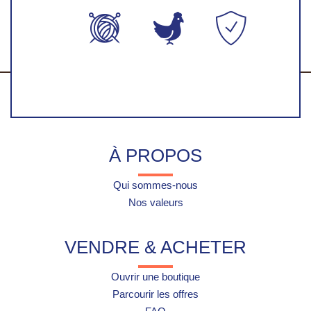
Production
Fabriqué en
Paiement
artisanales
France
100%
faite-main
sécurisés
À PROPOS
Qui sommes-nous
Nos valeurs
VENDRE & ACHETER
Ouvrir une boutique
Parcourir les offres