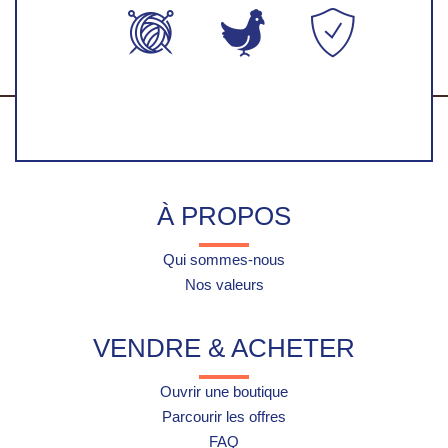
Production
Fabriqué en
Paiement
artisanales
France
100%
faite-main
sécurisés
À PROPOS
Qui sommes-nous
Nos valeurs
VENDRE & ACHETER
Ouvrir une boutique
Parcourir les offres
FAQ